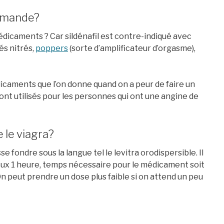
demande?
édicaments ? Car sildénafil est contre-indiqué avec
és nitrés,
poppers
(sorte d’amplificateur d’orgasme),
dicaments que l’on donne quand on a peur de faire un
ls ont utilisés pour les personnes qui ont une angine de
le viagra?
se fondre sous la langue tel le levitra orodispersible. Il
eux 1 heure, temps nécessaire pour le médicament soit
 On peut prendre un dose plus faible si on attend un peu