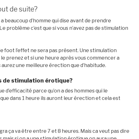
out de suite?
y a beaucoup d’homme qui dise avant de prendre
. Le problème c’est que si vous n’avez pas de stimulation
 foot l’effet ne sera pas présent. Une stimulation
us le prenez et si une heure après vous commencer a
s aurez une meilleure érection que d’habitude.
as de stimulation érotique?
ue d’efficacité parce qu’on a des hommes qui le
ue dans 1 heure ils auront leur érection et cela est
ra ça va être entre 7 et 8 heures. Mais ca veut pas dire
 mais si on a une stimulation érotique on aura une