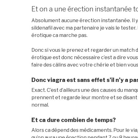
Et on a une érection instantanée t
Absolument aucune érection instantanée. Il 
sildenafil avec ma partenaire je vais le tester
érotique ca marche pas.
Donc si vous le prenez et regarder un match de
érotique est donc nécessaire c’est a dire vo
faire des câlins avec votre chérie et bien vou
Donc viagra est sans effet s’il n’y a p
Exact. C’est d’ailleurs une des causes du manq
prennent et regarde leur montre et se disant q
normal.
Et ca dure combien de temps?
Alors ca dépend des médicaments. Pour le viag
qu’on aura une érection pendant 7 ou 8 heures