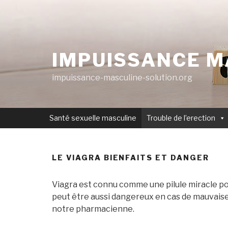
Aller
au
contenu
principal
IMPUISSANCE M
impuissance-masculine-solution.org
Santé sexuelle masculine
Trouble de l’erection
LE VIAGRA BIENFAITS ET DANGER
Viagra est connu comme une pilule miracle po
peut être aussi dangereux en cas de mauvaise 
notre pharmacienne.