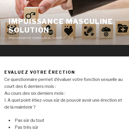
Aller
au
contenu
IMPUISSANCE MASCULINE
principal
SOLUTION
impuissance-masculine-solution.org
EVALUEZ VOTRE ÉRECTION
Ce questionnaire permet d’évaluer votre fonction sexuelle au
court des 6 derniers mois :
Au cours des six derniers mois :
I. A quel point étiez-vous sûr de pouvoir avoir une érection et
de la maintenir ?
Pas sûr du tout
Pas très sûr