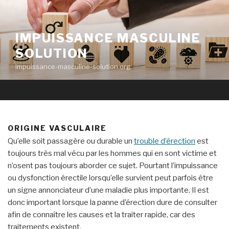
Aller
au
contenu
IMPUISSANCE MASCULINE
principal
SOLUTION
impuissance-masculine-solution.org
ORIGINE VASCULAIRE
Qu’elle soit passagère ou durable un
trouble d’érection
est
toujours très mal vécu par les hommes qui en sont victime et
n’osent pas toujours aborder ce sujet. Pourtant l’impuissance
ou dysfonction érectile lorsqu’elle survient peut parfois être
un signe annonciateur d’une maladie plus importante. Il est
donc important lorsque la panne d’érection dure de consulter
afin de connaître les causes et la traiter rapide, car des
traitements existent.