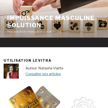
Aller
au
contenu
IMPUISSANCE MASCULINE
principal
SOLUTION
impuissance-masculine-solution.org
UTILISATION LEVITRA
Auteur: Natasha Viatte
Consulter ses articles