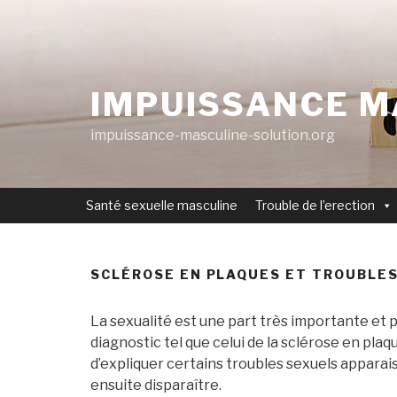
Aller
au
contenu
principal
IMPUISSANCE M
impuissance-masculine-solution.org
Santé sexuelle masculine
Trouble de l’erection
SCLÉROSE EN PLAQUES ET TROUBLE
La sexualité est une part très importante et p
diagnostic tel que celui de la sclérose en plaque
d’expliquer certains troubles sexuels apparai
ensuite disparaître.