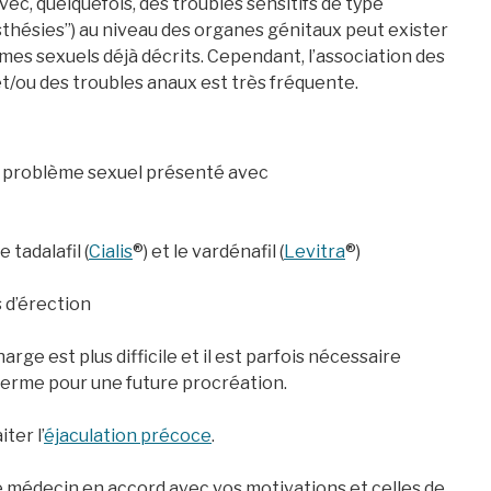
vec, quelquefois, des troubles sensitifs de type
hésies”) au niveau des organes génitaux peut exister
es sexuels déjà décrits. Cependant, l’association des
et/ou des troubles anaux est très fréquente.
de problème sexuel présenté avec
le tadalafil (
Cialis
®) et le vardénafil (
Levitra
®)
 d’érection
harge est plus difficile et il est parfois nécessaire
perme pour une future procréation.
ter l’
éjaculation précoce
.
e médecin en accord avec vos motivations et celles de